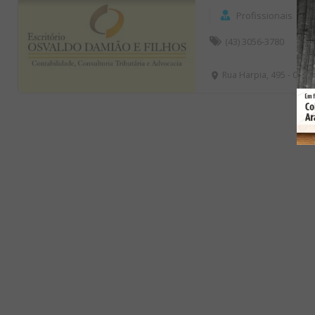
Profissionais
(43) 3056-3780
Rua Harpia, 495 - Centr