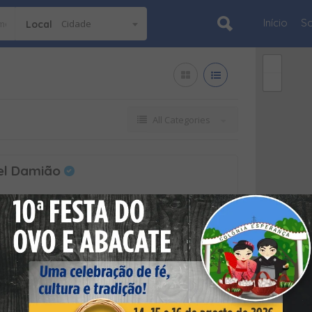
Início
S
Cidade
Local
All Categories
el Damião
o, Arapongas - PR, Brasil
do Damião e Filhos