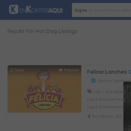
Digite
Results For
Hot Dog
Listings
Save
Preview
Felícia Lanches
Bares e Lanchone
Loja 1: Rua albatroz, 
Loja 2: Rua Juriti Piranga
Loja 3: Rua Rouxinol, 385
Rua Albatroz, 325 - Vila 