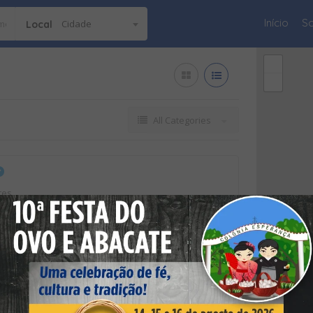
Início
S
Cidade
Local
All Categories
tes
325 (Vila Nova)
, 269 (San Rafael 2)
 (Centro)
Nova, Arapongas - PR, Brasil