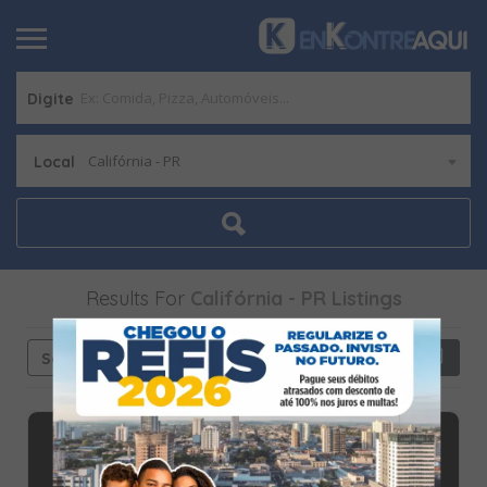
Digite
Califórnia - PR
Local
Results For
Califórnia - PR
Listings
See Filters